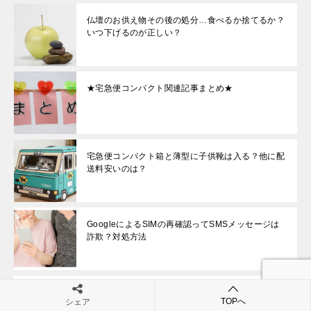
仏壇のお供え物その後の処分…食べるか捨てるか？
いつ下げるのが正しい？
★宅急便コンパクト関連記事まとめ★
宅急便コンパクト箱と薄型に子供靴は入る？他に配
送料安いのは？
GoogleによるSIMの再確認ってSMSメッセージは
詐欺？対処方法
仏壇お供え物…お菓子の選び方にタブーはある？定
TOPへ
シェア
番や人気の物を紹介！