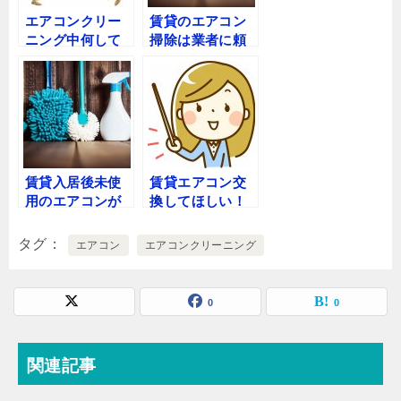
エアコンクリー
賃貸のエアコン
ニング中何して
掃除は業者に頼
る？業者いる時
んでＯＫ？費用
間は？外出はあ
は大家が負担？
り？
頻度は？
賃貸入居後未使
賃貸エアコン交
用のエアコンが
換してほしい！
臭い！クリーニ
交換時期年数
ング費用負担交
は？交渉注意点
タグ
エアコン
エアコンクリーニング
渉可能？
コツ
0
0
関連記事