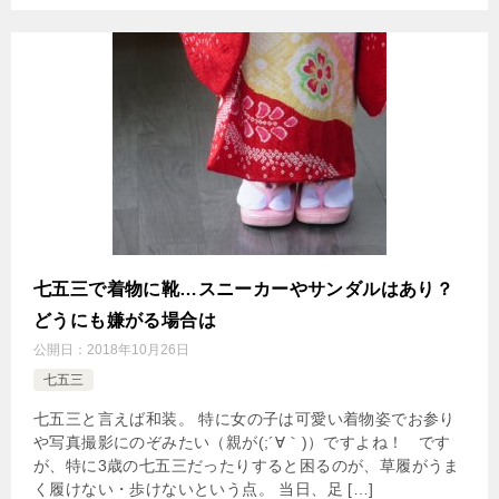
七五三で着物に靴…スニーカーやサンダルはあり？
どうにも嫌がる場合は
公開日：
2018年10月26日
七五三
七五三と言えば和装。 特に女の子は可愛い着物姿でお参り
や写真撮影にのぞみたい（親が(;´∀｀)）ですよね！ です
が、特に3歳の七五三だったりすると困るのが、草履がうま
く履けない・歩けないという点。 当日、足 […]