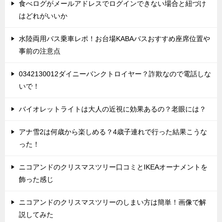
食べログがメールアドレスでログインできない場合と紐づけ
はどれがいいか
水陸両用バス乗車レポ！お台場KABAバスおすすめ座席位置や
事前の注意点
0342130012ダイニーバンクトロイヤー？詐欺なので電話しな
いで！
バイオレットライトは大人の近視に効果あるの？老眼には？
アナ雪2は何歳から楽しめる？4歳子連れで行った結果こうな
った！
ニコアンドのクリスマスツリー口コミとIKEAオーナメントを
飾った感じ
ニコアンドのクリスマスツリーのしまい方は簡単！画像で解
説してみた