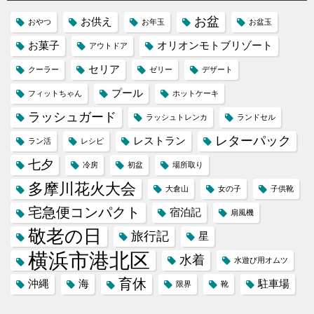
お盆
お供え
おやつ
お年玉
お盆玉
お菓子
オリオンモトブリゾート
アウトドア
セリア
クーラー
ゼリー
デザート
プール
フィットちゃん
ホットケーキ
ラッシュガード
ラッシュトレンカ
ランドセル
レターパック
レストラン
ラン活
レシピ
七夕
冷房
初盆
場所取り
多摩川花火大会
大倉山
女の子
子供靴
宅急便コンパクト
宿泊記
扇風機
敬老の日
旅行記
星
横浜市港北区
水着
水遊び用オムツ
育休
沖縄
海
駐車場
限界
靴