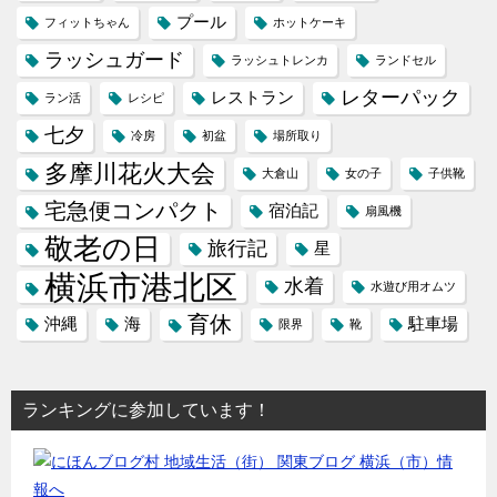
プール
フィットちゃん
ホットケーキ
ラッシュガード
ラッシュトレンカ
ランドセル
レターパック
レストラン
ラン活
レシピ
七夕
冷房
初盆
場所取り
多摩川花火大会
大倉山
女の子
子供靴
宅急便コンパクト
宿泊記
扇風機
敬老の日
旅行記
星
横浜市港北区
水着
水遊び用オムツ
育休
沖縄
海
駐車場
限界
靴
ランキングに参加しています！