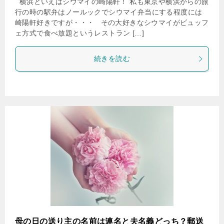
横浜といえばシウマイの崎陽軒！ 私も東京や横浜からの旅
行の時の駅弁はノールックでシウマイ弁当にする程度には
崎陽軒好きですが・・・ その大好きなシウマイがビュッフ
ェ方式で食べ放題というレストラン […]
続きを読む
母の日の送り主の名前は連名と夫名義どっち？郵送