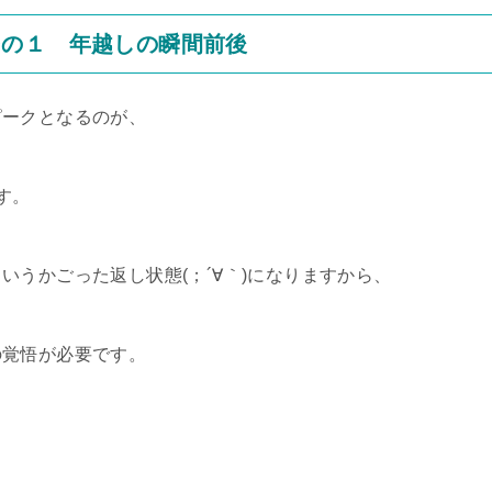
その１ 年越しの瞬間前後
ピークとなるのが、
す。
うかごった返し状態(；´∀｀)になりますから、
の覚悟が必要です。