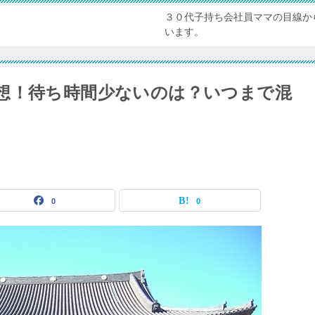
３０代子持ち会社員ママの目線か
います。
想！待ち時間少ないのは？いつまで混
0
0