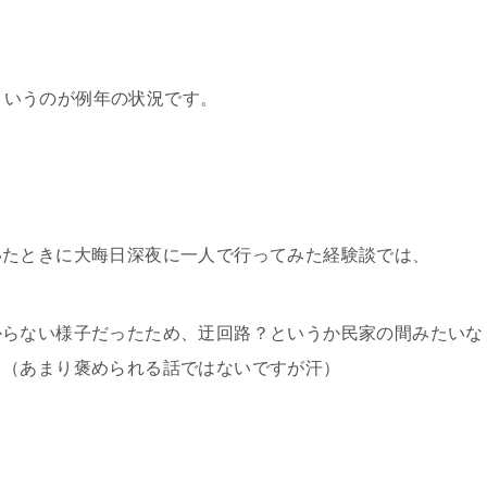
、
ﾟ)というのが例年の状況です。
いたときに大晦日深夜に一人で行ってみた経験談では、
からない様子だったため、迂回路？というか民家の間みたいな
…（あまり褒められる話ではないですが汗）