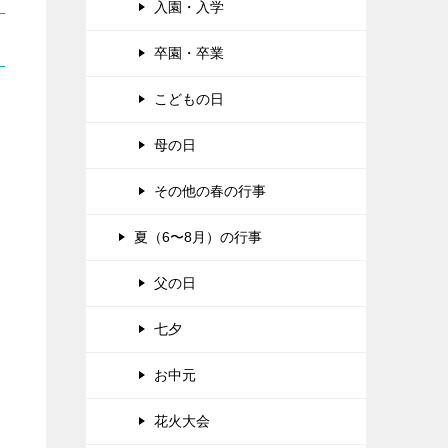
入園・入学
卒園・卒業
こどもの日
母の日
その他の春の行事
夏（6〜8月）の行事
父の日
七夕
お中元
花火大会