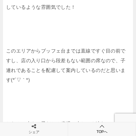
しているような雰囲気でした！
このエリアからブッフェ台までは直線ですぐ目の前で
すし、店の入り口から段差もない範囲の席なので、子
連れであることを配慮して案内しているのだと思いま
す(*´▽｀*)
ちなみに小さい子だと０歳児の赤ちゃん連れのママ同
TOPへ
シェア
士、というお客さんも。