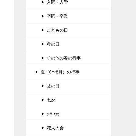
入園・入学
卒園・卒業
こどもの日
母の日
その他の春の行事
夏（6〜8月）の行事
父の日
七夕
お中元
花火大会