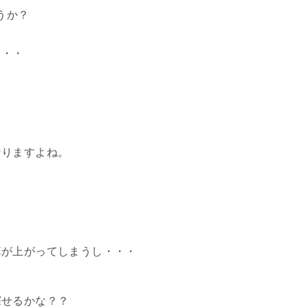
うか？
・・・
なりますよね。
算が上がってしまうし・・・
探せるかな？？