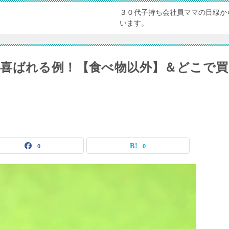
３０代子持ち会社員ママの目線か
います。
喜ばれる例！【食べ物以外】＆どこで買
0
0