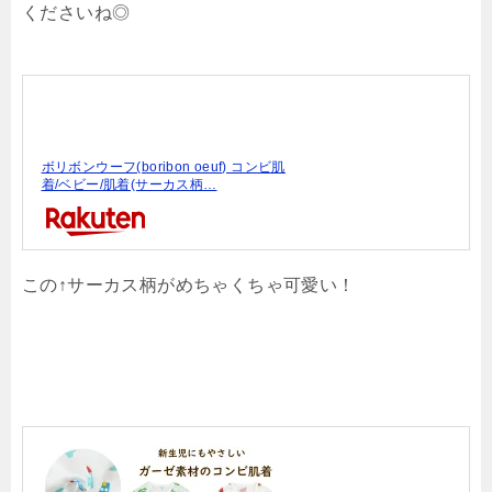
くださいね◎
ボリボンウーフ(boribon oeuf) コンビ肌
着/ベビー/肌着(サーカス柄…
この↑サーカス柄がめちゃくちゃ可愛い！