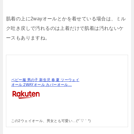
肌着の上に2wayオールとかを着せている場合は、ミル
ク吐き戻しで汚れるのは上着だけで肌着は汚れないケ
ースもありますね。
ベビー服 男の子 新生児 春 夏 ツーウェイ
オール 2WAYオール カバーオール…
この2ウェイオール、男女とも可愛い…(*´▽｀*)