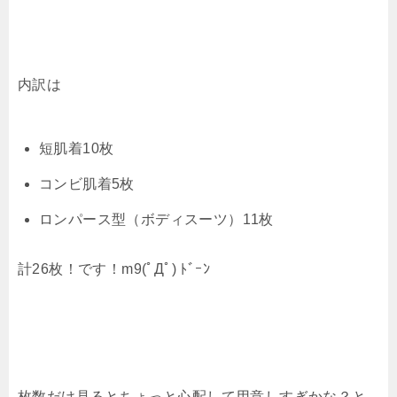
内訳は
短肌着10枚
コンビ肌着5枚
ロンパース型（ボディスーツ）11枚
計26枚！です！m9(ﾟДﾟ) ﾄﾞｰﾝ
枚数だけ見るとちょっと心配して用意しすぎかな？と